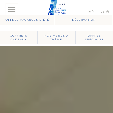
EN
汉语
OFFRES VACANCES D'ÉTÉ
RÉSERVATION
COFFRETS
NOS MENUS À
OFFRES
CADEAUX
THÈME
SPÉCIALES